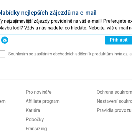
Nabídky nejlepších zájezdů na e-mail
Ty nejzajímavější zájezdy pravidelně na váš e-mail! Preferujete 
plavbu lodí? Vždy u nás najdete, co hledáte. Nebojte, váš e-mai
Zadejte
Přihlásit
svůj
e-
Souhlasím se zasíláním obchodních sdělení k produktům Invia.cz, a
mail
(povinné)
Pro novináře
Ochrana soukrom
pem
Affiliate program
Nastavení soukr
Kariéra
Pravidla provozu
Pobočky
Franšízing