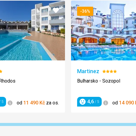
Přidat
-36%
do
oblíbených
Martinez
nocení:
Hodnocení:
4/5
 Rhodos
Bulharsko - Sozopol
4,6
Informace
Informace
 5
/ 5
od
11 490
Kč
za os.
od
14 090
ení
Hodnocení