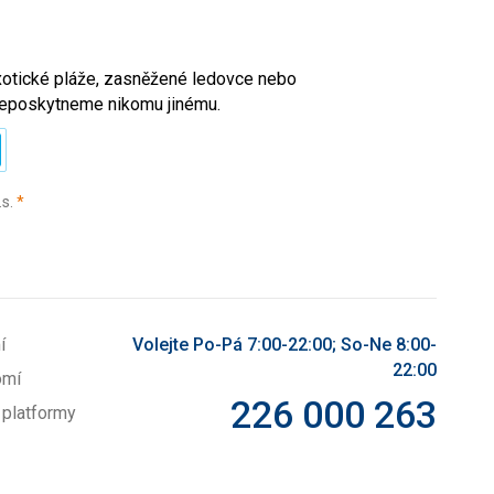
exotické pláže, zasněžené ledovce nebo
l neposkytneme nikomu jinému.
(povinné)
.s.
*
í
Volejte Po-Pá 7:00-22:00; So-Ne 8:00-
22:00
omí
226 000 263
 platformy