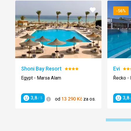
Přidat
-56%
do
oblíbených
Shoni Bay Resort
Evi
Hodnocení:
Hod
4/5
3/5
Egypt - Marsa Alam
Řecko -
3,8
3,8
Informace
/ 5
/
od
13 290
Kč
za os.
Hodnocení
Hodnoc