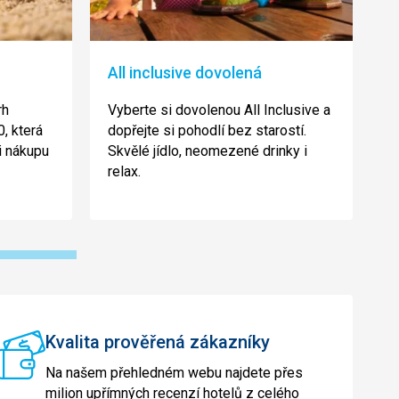
All inclusive dovolená
K
rh
Vyberte si dovolenou All Inclusive a
V
, která
dopřejte si pohodlí bez starostí.
b
i nákupu
Skvělé jídlo, neomezené drinky i
t
relax.
h
d
Kvalita prověřená zákazníky
Na našem přehledném webu najdete přes
milion upřímných recenzí hotelů z celého