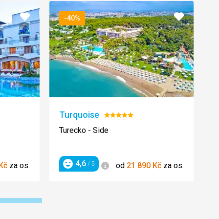
Přidat
Přidat
-40%
do
do
oblíbených
oblíbenýc
Turquoise
S
Hodnocení:
5/5
Turecko - Side
Ř
4,6
Informace
/ 5
Kč
za os.
od
21 890
Kč
za os.
Hodnocení