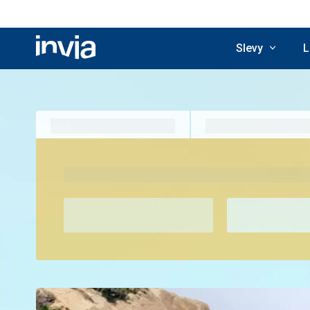
Slevy
L
Invia.cz